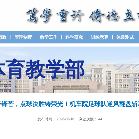
思政
管理制度
教学工作
科学研究
训练竞赛
体质测试
体育教学部
淬锋芒，点球决胜铸荣光！机车院足球队逆风翻盘斩
发布时间：
2026-06-16
浏览次数：
44