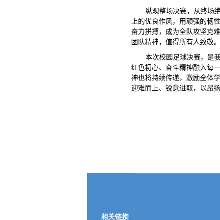
纵观整场决赛，从终场
上的优良作风，用顽强的韧
奋力拼搏，成为全队攻坚克
团队精神，值得所有人致敬
本次校园足球决赛，是
红色初心、奋斗精神融入每
神也将持续传递，激励全体
迎难而上、锐意进取，以昂
相关链接